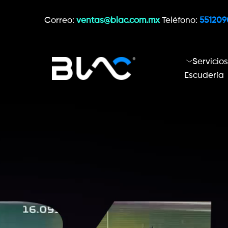
Correo: 
ventas@blac.com.mx
 Teléfono: 
55120
Servicio
Escudería